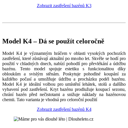
Zobrazit zastřešení bazénů K3
Model K4 – Dá se použít celoročně
Model K4 je významným hráčem v oblasti vysokých pochozích
zastřešení, které zůstávají aktuální po mnoho let. Skvěle se hodí pro
použití v chladných dnech, nabízí pohodlí pro převlékání a údržbu
bazénu. Tento model spojuje estetiku s funkcionalitou díky
obloukům a svislým stěnám. Poskytuje pohodlné koupání za
každého počasí a umožňuje údržbu a procházku podél bazénu.
Model K4 je ideální volbou pro umístění lehátek, stolů a dalšího
vybavení pod zastřešení. Kryt bazénu prodlužuje koupací sezonu,
chrání bazén před nečistotami a snižuje náklady na bazénovou
chemii. Tato varianta je vhodná pro celoroční použití
Zobrazit zastřešení bazénů K4