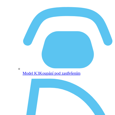
Model K3
Koupání pod zastřešením