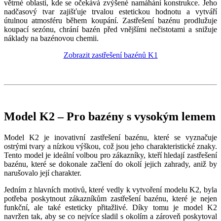
větrné oblasti, kde se očekává zvýšené namáhání konstrukce. Jeho
nadčasový tvar zajišťuje trvalou estetickou hodnotu a vytváří
útulnou atmosféru během koupání. Zastřešení bazénu prodlužuje
koupací sezónu, chrání bazén před vnějšími nečistotami a snižuje
náklady na bazénovou chemii.
Zobrazit zastřešení bazénů K1
Model K2 – Pro bazény s vysokým lemem
Model K2 je inovativní zastřešení bazénu, které se vyznačuje
ostrými tvary a nízkou výškou, což jsou jeho charakteristické znaky.
Tento model je ideální volbou pro zákazníky, kteří hledají zastřešení
bazénu, které se dokonale začlení do okolí jejich zahrady, aniž by
narušovalo její charakter.
Jedním z hlavních motivů, které vedly k vytvoření modelu K2, byla
potřeba poskytnout zákazníkům zastřešení bazénu, které je nejen
funkční, ale také esteticky přitažlivé. Díky tomu je model K2
navržen tak, aby se co nejvíce sladil s okolím a zároveň poskytoval