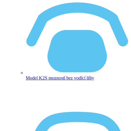
Model K2
S mozností bez vodící lišty