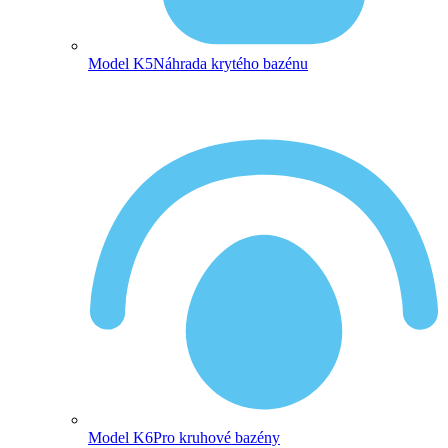
Model K5
Náhrada krytého bazénu
Model K6
Pro kruhové bazény