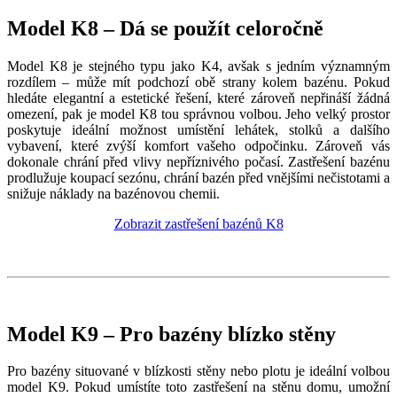
Model K8 – Dá se použít celoročně
Model K8 je stejného typu jako K4, avšak s jedním významným
rozdílem – může mít podchozí obě strany kolem bazénu. Pokud
hledáte elegantní a estetické řešení, které zároveň nepřináší žádná
omezení, pak je model K8 tou správnou volbou. Jeho velký prostor
poskytuje ideální možnost umístění lehátek, stolků a dalšího
vybavení, které zvýší komfort vašeho odpočinku. Zároveň vás
dokonale chrání před vlivy nepříznivého počasí. Zastřešení bazénu
prodlužuje koupací sezónu, chrání bazén před vnějšími nečistotami a
snižuje náklady na bazénovou chemii.
Zobrazit zastřešení bazénů K8
Model K9 – Pro bazény blízko stěny
Pro bazény situované v blízkosti stěny nebo plotu je ideální volbou
model K9. Pokud umístíte toto zastřešení na stěnu domu, umožní