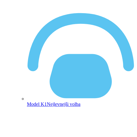
Model K1
Nejlevnejši volba