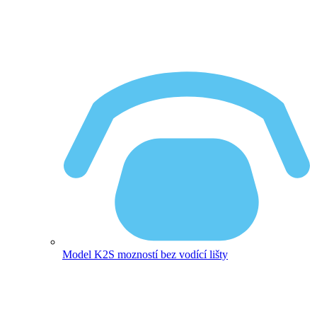
Model K2
S mozností bez vodící lišty