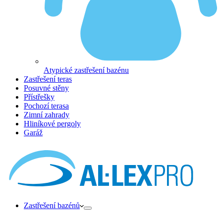
Atypické zastřešení bazénu
Zastřešení teras
Posuvné stěny
Přístřešky
Pochozí terasa
Zimní zahrady
Hliníkové pergoly
Garáž
Zastřešení bazénů