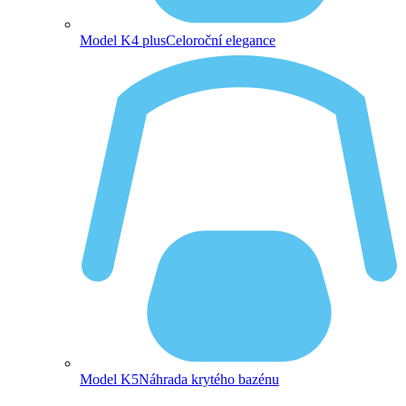
Model K4 plus
Celoroční elegance
Model K5
Náhrada krytého bazénu