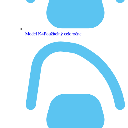
Model K4
Použitelný celoročne