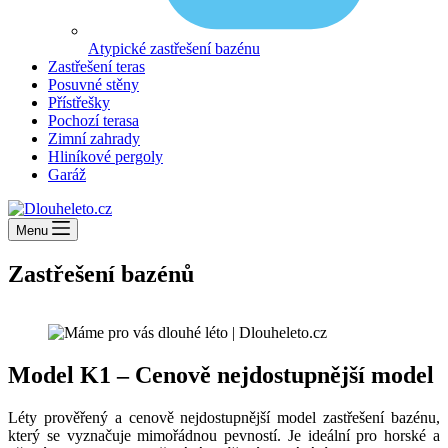
Atypické zastřešení bazénu
Zastřešení teras
Posuvné stěny
Přístřešky
Pochozí terasa
Zimní zahrady
Hliníkové pergoly
Garáž
Menu
Zastřešení bazénů
Model K1 – Cenově nejdostupnější model
Léty prověřený a cenově nejdostupnější model zastřešení bazénu,
který se vyznačuje mimořádnou pevností. Je ideální pro horské a