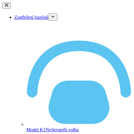
Skip
to
content
Zastřešení bazénů
Model K1
Nejlevnejši volba