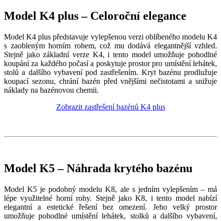
Model K4 plus – Celoroční elegance
Model K4 plus představuje vylepšenou verzi oblíbeného modelu K4
s zaobleným horním rohem, což mu dodává elegantnější vzhled.
Stejně jako základní verze K4, i tento model umožňuje pohodlné
koupání za každého počasí a poskytuje prostor pro umístění lehátek,
stolů a dalšího vybavení pod zastřešením. Kryt bazénu prodlužuje
koupací sezonu, chrání bazén před vnějšími nečistotami a snižuje
náklady na bazénovou chemii.
Zobrazit zastřešení bazénů K4 plus
Model K5 – Náhrada krytého bazénu
Model K5 je podobný modelu K8, ale s jedním vylepšením – má
lépe využitelné horní rohy. Stejně jako K8, i tento model nabízí
elegantní a estetické řešení bez omezení. Jeho velký prostor
umožňuje pohodlné umístění lehátek, stolků a dalšího vybavení,